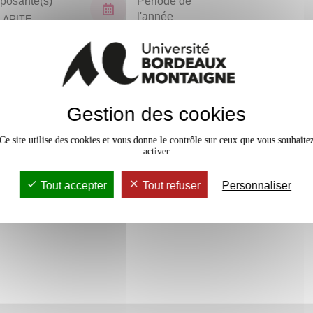
osante(s)
Période de
l'année
LARITE
TORAT (NPU)
Tous les ans
En bref
Gestion des cookies
Accessib
Ce site utilise des cookies et vous donne le contrôle sur ceux que vous souhaite
activer
Tout accepter
Tout refuser
Personnaliser