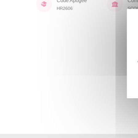
Code Apogée
Comp
HR2606
SCO
DOC