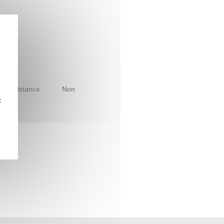
le à distance
Non
z