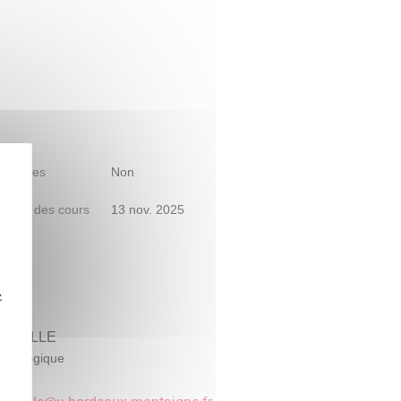
 d'études
Non
début des cours
13 nov. 2025
z
OUTOULLE
édagogique
70