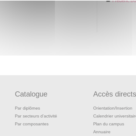
Frederic.Bo
s prédatrices et des conférences
ffet leur nombre à environ 15 000
010 (site OFIS). Tous les
Catalogue
Accès direct
Par diplômes
Orientation/Insertion
Par secteurs d’activité
Calendrier universitai
Par composantes
Plan du campus
Annuaire