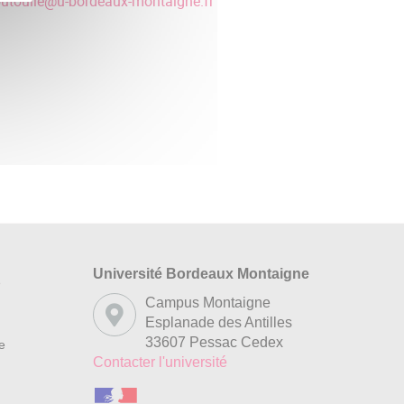
utoulle
@
u-bordeaux-montaigne.fr
Université Bordeaux Montaigne
s
Campus Montaigne
Esplanade des Antilles
33607 Pessac Cedex
re
Contacter l'université