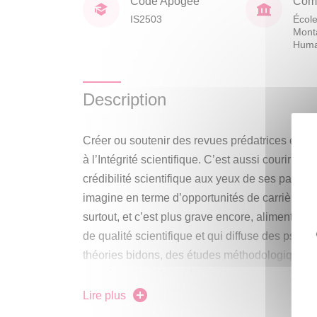
Code Apogée
Comp
IS2503
École
Mont
Huma
Description
Créer ou soutenir des revues prédatrices e
à l’Intégrité scientifique. C’est aussi courir le 
crédibilité scientifique aux yeux de ses pairs,
imagine en terme d’opportunités de carrière ba
surtout, et c’est plus grave encore, alimenter u
de qualité scientifique et qui diffuse des pseu
théories bidons, des études méthodologiquemen
manière scientifique. Le risque pour les cherch
les plus jeunes, de concourir à ce type de rev
Lire plus
involontairement, s’est considérablement acc