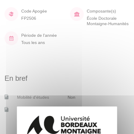
Code Apogée
Composante(s)
FP2506
École Doctorale
Montaigne-Humanités
Période de l'année
Tous les ans
En bref
Mobilité d'études
Non
Accessible à distance
Non