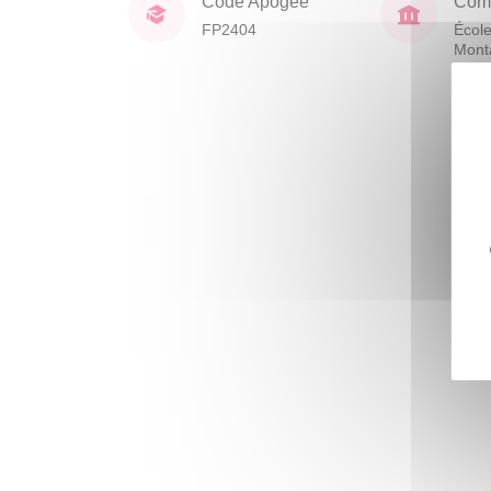
Code Apogée
Comp
FP2404
École
Mont
Huma