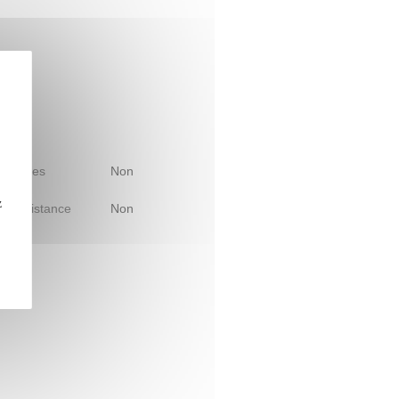
 d'études
Non
z
le à distance
Non