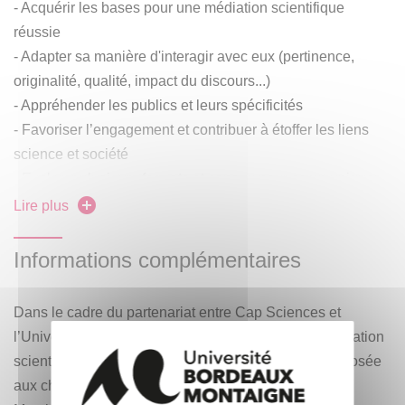
- Acquérir les bases pour une médiation scientifique
réussie
- Adapter sa manière d'interagir avec eux (pertinence,
originalité, qualité, impact du discours...)
- Appréhender les publics et leurs spécificités
- Favoriser l’engagement et contribuer à étoffer les liens
science et société
- Explorer plusieurs formats et canaux pour communiquer
sur son métier et ses recherches
Lire plus
Informations complémentaires
Dans le cadre du partenariat entre Cap Sciences et
l’Université Bordeaux Montaigne, la formation « Médiation
scientifique - Tout un langage à apprendre » est proposée
aux chercheurs et aux doctorants.