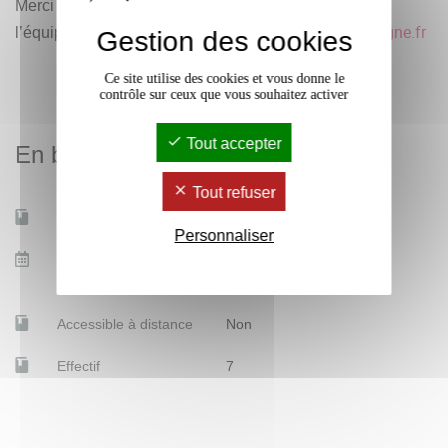
Merci d'argumenter votre inscription Jazz auprès de
saps-recherche
@
u-bordeaux-montaigne.fr
l’équipe SAPS :
Gestion des cookies
Ce site utilise des cookies et vous donne le
contrôle sur ceux que vous souhaitez activer
Tout accepter
En bref
Tout refuser
Mobilité d'études
Non
Personnaliser
Date de début des
7 nov. 2025
cours
Accessible à distance
Non
Effectif
7