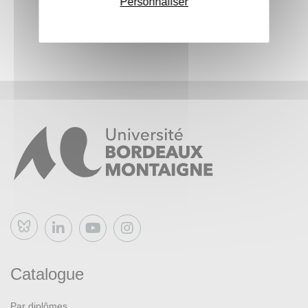
Personnaliser
projets (APP)
M3 Le montage de projet dans le cadre du partenariat
M4 Mise en situation en réponse à un AAP/Partenariat,
formulation et structuration du projet
M5 Mise en situation en réponse à un AAP/Partenariat,
planification, budget et anticipation des risques
Bluesky
Catalogue
Par diplômes