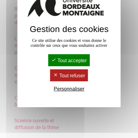
Réaliser des supports de
présentations sous forme
de slides
Gestion des cookies
La photographie
Ce site utilise des cookies et vous donne le
scientifique : enjeux,
contrôle sur ceux que vous souhaitez activer
pratiques et méthodes
Tout accepter
Concevoir une exposition
sur Kakemono pour
Tout refuser
valoriser la rech
Personnaliser
Création sites web &
blogs de cjhercheurs
Science ouverte et
diffusion de la thèse