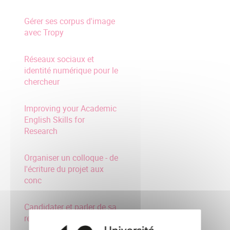
Gérer ses corpus d'image
avec Tropy
Réseaux sociaux et
identité numérique pour le
chercheur
Improving your Academic
English Skills for
Research
Organiser un colloque - de
l'écriture du projet aux
conc
Candidater et parler de sa
recherche en anglais :