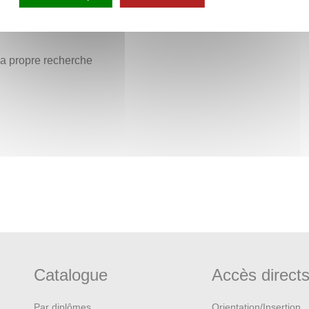
istoire institutionnelle des
seconde partie du XXe siècle, afin
 sa propre recherche
nt parlant, le moment que nos
 ce qui a mené des approches
logie actuels.
pelé.es à parler de leurs
exercices de justification de
Catalogue
Accès direct
Par diplômes
Orientation/Insertion