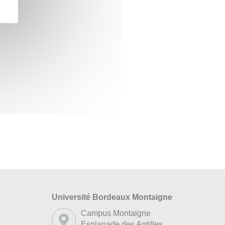
Université Bordeaux Montaigne
s
Campus Montaigne
Esplanade des Antilles