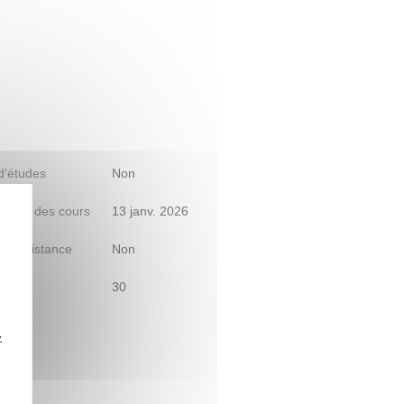
 d'études
Non
début des cours
13 janv. 2026
le à distance
Non
30
z