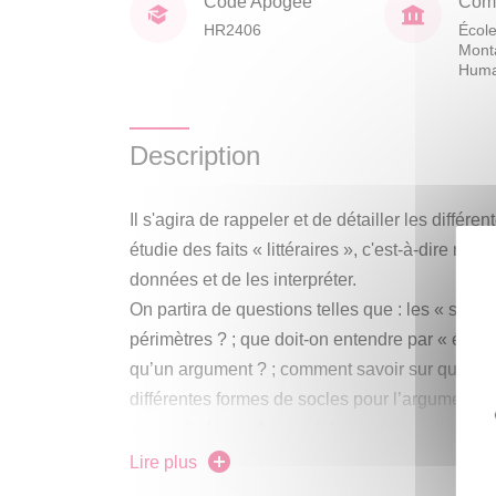
Code Apogée
Comp
HR2406
École
Mont
Huma
Description
Il s'agira de rappeler et de détailler les différ
étudie des faits « littéraires », c'est-à-dire réfl
données et de les interpréter.
On partira de questions telles que : les « scienc
périmètres ? ; que doit-on entendre par « écritur
qu’un argument ? ; comment savoir sur quoi ar
différentes formes de socles pour l’argumentati
critique), des archives et documents uniques, d
d’outils numériques et statistiques, des argumen
Lire plus
c’est-à-dire au commentaire des commentaires, 