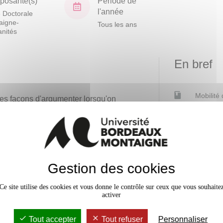
osante(s)
Période de
l'année
 Doctorale
aigne-
Tous les ans
nités
En bref
Mobilité
entes façons d'argumenter lorsqu'on
échir aux façons d'établir des
Date de 
Accessib
es de la littérature », quels
e scientifique » ? ; qu’est-ce
Effectif
Gestion des cookies
gumenter ? On s’intéressera aux
on : l’usage des sources (théorie,
Ce site utilise des cookies et vous donne le contrôle sur ceux que vous souhaite
es situations d’expérience,
activer
ts méta (-théorique ; -critique),
Tout accepter
Tout refuser
Personnaliser
et à la façon de former et