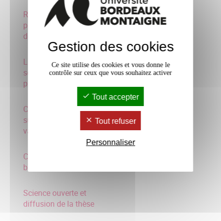
Réaliser des supports de
présentations sous forme
de slides
Gestion des cookies
La photographie
Ce site utilise des cookies et vous donne le
scientifique : enjeux,
contrôle sur ceux que vous souhaitez activer
pratiques et méthodes
Tout accepter
Concevoir une exposition
sur Kakemono pour
Tout refuser
valoriser la rech
Personnaliser
Création sites web &
blogs de cjhercheurs
Science ouverte et
diffusion de la thèse