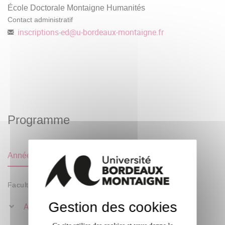
École Doctorale Montaigne Humanités
Contact administratif
inscriptions-ed
@
u-bordeaux-montaigne.fr
Programme
Année
Facultatif
Gestion des cookies
A la croisée des savoirs