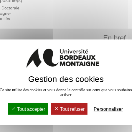
osante(s)
 Doctorale
aigne-
nités
En bref
Mobilité
 scientifique, enseignants-
 de recherche collectif ou
Date de 
lés ou de partenariats de gré à
Gestion des cookies
Langue(
 un moyen de contribuer au
d'ensei
Ce site utilise des cookies et vous donne le contrôle sur ceux que vous souhaite
activer
Accessib
int de vue méthodologique
Tout accepter
Tout refuser
Personnaliser
jet de recherche, la formation
Effectif
montage de projet spécifique en
inancement de la recherche (sur