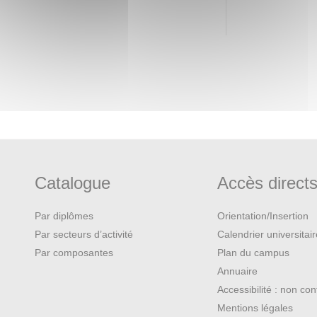
es clefs aux participants pour les
tiques de leur(s) partenaire(s),
hodologiques des premiers
écis de financement (Région,
roposée d’octobre à février, sur
eux derniers modules espacés de
Catalogue
Accès direct
Par diplômes
Orientation/Insertion
pels à projets (APP)
Par secteurs d’activité
Calendrier universitai
artenariat
Par composantes
Plan du campus
Annuaire
artenariat, formulation et
Accessibilité : non co
Mentions légales