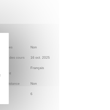
 d'études
Non
début des cours
16 oct. 2025
s)
Français
gnement
z
le à distance
Non
6