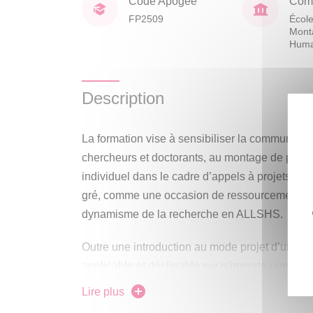
Code Apogée
Comp
FP2509
École
Mont
Huma
Description
La formation vise à sensibiliser la communauté
chercheurs et doctorants, au montage de projet
individuel dans le cadre d’appels à projets cib
gré, comme une occasion de ressourcement et
dynamisme de la recherche en ALLSHS.
Outre une introduction au mode projet d’un po
applicable et déclinable sur n’importe quel pro
exposera les caractéristiques essentielles du 
Lire plus
ALLSHS selon les deux modes principaux de f