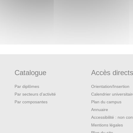
 degrés d’intégration au moyen
 institutions continentales et
er certains grands débats actuels
 mécanismes de régionalisation et
.
diée à l’approche de la sécurité
ation, au début des années 2000,
n Afrique, qui a clairement engagé
Catalogue
Accès direct
tales et régionales destinées à
Par diplômes
Orientation/Insertion
Par secteurs d’activité
Calendrier universitai
Par composantes
Plan du campus
Annuaire
Accessibilité : non co
Mentions légales
Plan du site