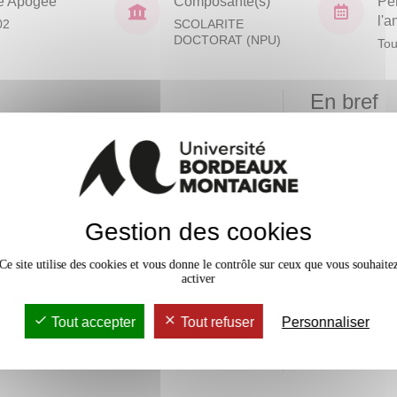
e Apogée
Composante(s)
Pé
l'
02
SCOLARITE
DOCTORAT (NPU)
Tou
En bref
Mobilité
 Durand de Sanctis
Date de 
n générale aux processus
Gestion des cookies
nt à une idée reçue, les
Accessib
iées à une histoire récente. Le
Ce site utilise des cookies et vous donne le contrôle sur ceux que vous souhaite
Effectif
 remonte à la période coloniale
activer
Tout accepter
Tout refuser
Personnaliser
ion régionale en Afrique s’avère
 cadres normatifs mais aussi ses
ractéristiques majeures des OR les