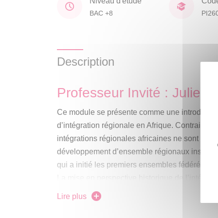
Niveau d'étude
Cod
BAC +8
PI26
Description
Professeur Invité : Julien
Ce module se présente comme une introductio
d’intégration régionale en Afrique. Contraireme
intégrations régionales africaines ne sont pas l
développement d’ensemble régionaux institués
qui a initié les premiers ensembles fédérés.
La mise en perspective historique de l’intégrat
décisive pour comprendre ses fondements, ses
Lire plus
pratiques.
Il s’agira, en outre, de passer en revue les ca