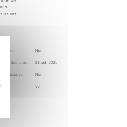
riode de
année
s les ans
 d'études
Non
début des cours
21 oct. 2025
le à distance
Non
z
30