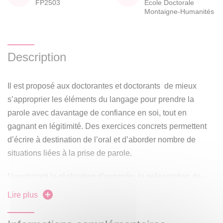
FP2503
École Doctorale
Montaigne-Humanités
Description
Il est proposé aux doctorantes et doctorants de mieux
s’approprier les éléments du langage pour prendre la
parole avec davantage de confiance en soi, tout en
gagnant en légitimité. Des exercices concrets permettent
d’écrire à destination de l’oral et d’aborder nombre de
situations liées à la prise de parole.
Nonobstant la réalisation d’exposés, la présentation de
travaux universitaires, les chercheuses et chercheurs n’ont
Lire plus
pas l’habitude d’un usage libre et légitime de la prise de
parole, exprimant leur potentiel.