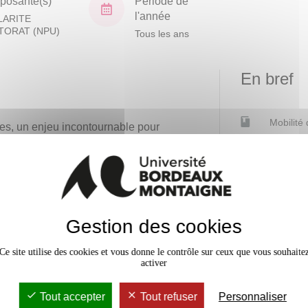
osante(s)
Période de
l'année
LARITE
TORAT (NPU)
Tous les ans
En bref
Mobilité
es, un enjeu incontournable pour
a recherche scientifique :
Date de 
artagée le plus largement
Accessib
ux et débats autour de ce
Effectif
en œuvre pour le jeune chercheur
Gestion des cookies
de ses travaux passés et à venir.
Ce site utilise des cookies et vous donne le contrôle sur ceux que vous souhaite
activer
Contacts
Tout accepter
Tout refuser
Personnaliser
Julien BAU