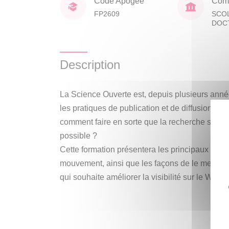
Code Apogée
Comp
FP2609
SCO
DOC
Description
La Science Ouverte est, depuis plusieurs anné
les pratiques de publication et de diffusion de l
comment faire en sorte que la recherche soit p
possible ?
Cette formation présentera les principaux enje
mouvement, ainsi que les façons de le mettre 
qui souhaite améliorer la visibilité sur le Web 