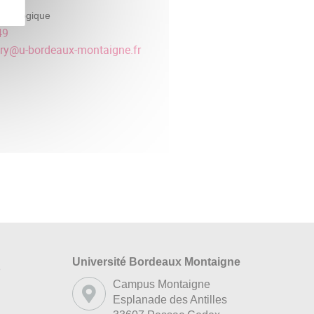
édagogique
49
ry
@
u-bordeaux-montaigne.fr
Université Bordeaux Montaigne
s
Campus Montaigne
Esplanade des Antilles