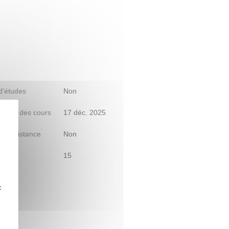
 d'études
Non
début des cours
17 déc. 2025
le à distance
Non
15
z
DRY