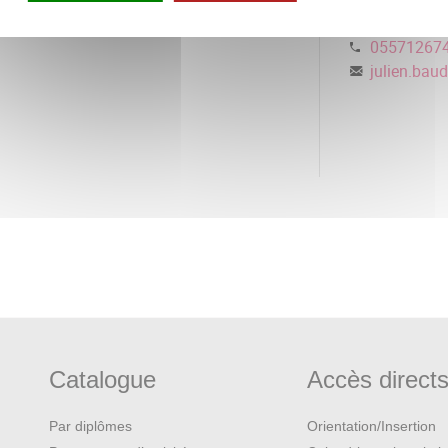
Responsable p
05571267
julien.baud
Catalogue
Accès direct
Par diplômes
Orientation/Insertion