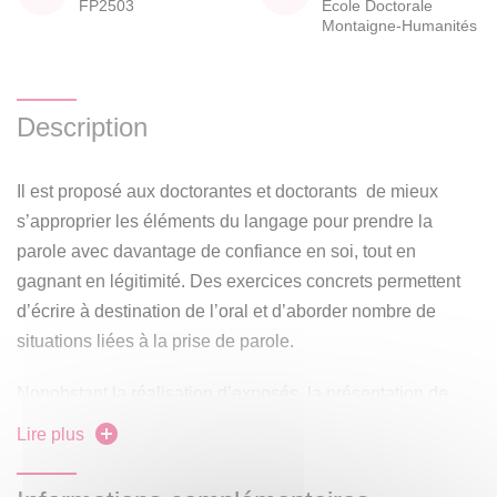
FP2503
École Doctorale
Montaigne-Humanités
Description
Il est proposé aux doctorantes et doctorants de mieux
s’approprier les éléments du langage pour prendre la
parole avec davantage de confiance en soi, tout en
gagnant en légitimité. Des exercices concrets permettent
d’écrire à destination de l’oral et d’aborder nombre de
situations liées à la prise de parole.
Nonobstant la réalisation d’exposés, la présentation de
travaux universitaires, les chercheuses et chercheurs n’ont
Lire plus
pas l’habitude d’un usage libre et légitime de la prise de
parole, exprimant leur potentiel.