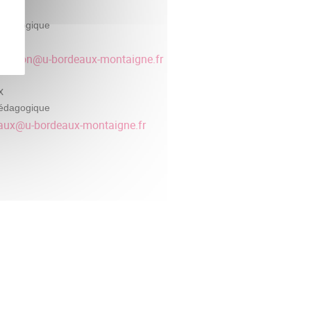
ignon
édagogique
40
llignon
@
u-bordeaux-montaigne.fr
x
édagogique
aux
@
u-bordeaux-montaigne.fr