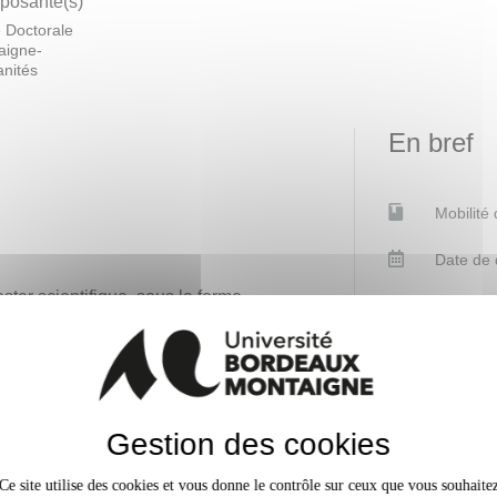
osante(s)
 Doctorale
aigne-
nités
En bref
Mobilité
Date de 
ster scientifique, sous la forme
Plage ho
uyant sur l’analyse critique, et
Accessib
pants réaliseront une esquisse de
Gestion des cookies
Contacts
Ce site utilise des cookies et vous donne le contrôle sur ceux que vous souhaite
1, en revanche il faudra