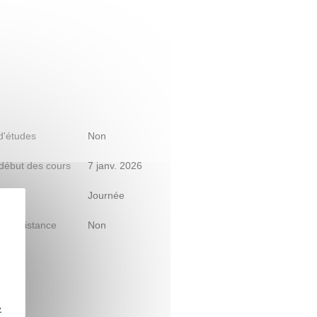
 d'études
Non
début des cours
7 janv. 2026
raire
Journée
le à distance
Non
z