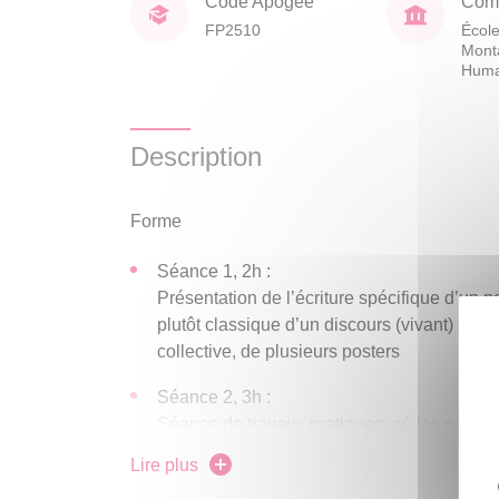
Code Apogée
Comp
FP2510
École
Mont
Huma
Description
Forme
Séance 1, 2h :
Présentation de l’écriture spécifique d’un po
plutôt classique d’un discours (vivant) s’app
collective, de plusieurs posters
Séance 2, 3h :
Séance de travaux pratiques, où les partici
poster scientifique, sur leur sujet de thèse.
Lire plus
NB :
Possibilité de suivre seulement la séance 