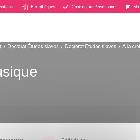
rnational
Bibliothèques
Candidatures/inscriptions
Ma 
t
Doctorat Études slaves
Doctorat Études slaves
A la cro
usique