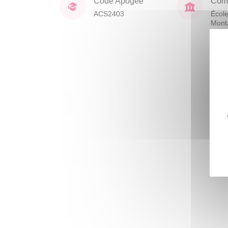
Code Apogée
Comp
ACS2403
École
Mont
Huma