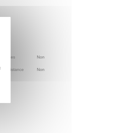
 d'études
Non
z
le à distance
Non