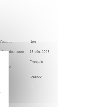
 d'études
Non
début des cours
16 déc. 2025
s)
Français
gnement
raire
Journée
30
z