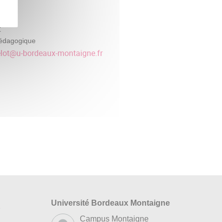
t
édagogique
lot
@
u-bordeaux-montaigne.fr
Université Bordeaux Montaigne
s
Campus Montaigne