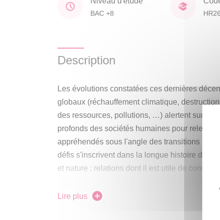
Niveau d'étude
Cod
BAC +8
HR2
Description
Les évolutions constatées ces dernières déce
globaux (réchauffement climatique, destruction
des ressources, pollutions, …) alertent sur la
profonds des sociétés humaines pour relever ce
appréhendés sous l'angle des transitions (écol
défis s'inscrivent dans la longue histoire des 
et nature ; relations dont il est utile de connait
dans le temps pour en comprendre les enjeux a
Lire plus
Dans le cadre de la formation doctorale, une ré