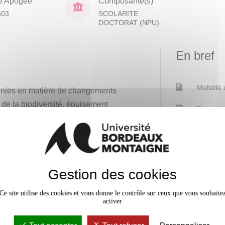
e Apogée
Composante(s)
603
SCOLARITE
DOCTORAT (NPU)
En bref
Mobilité
nnies en matière de changements
 de la biodiversité, épuisement
Date de 
 nécessité de questionnements
Langue(
s défis. Aujourd'hui
d'ensei
ogiques, énergétiques, etc.), ces
relations entre sociétés humaines
Plage ho
Gestion des cookies
re la diversité dans l'espace et
Effectif
ctuels.
Ce site utilise des cookies et vous donne le contrôle sur ceux que vous souhaite
activer
flexion critique autour des enjeux