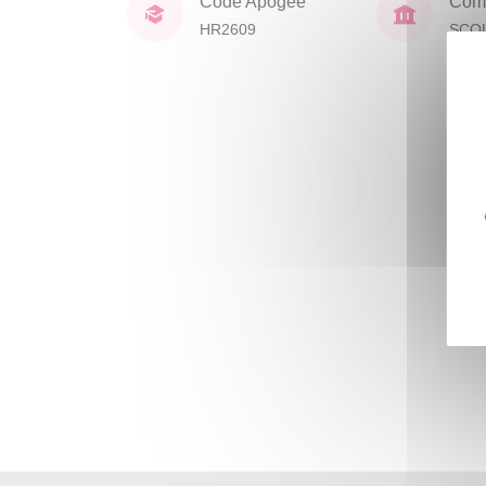
Code Apogée
Comp
HR2609
SCO
DOC