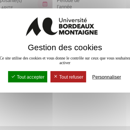
osante(s)
Période de
l'année
LARITE
TORAT (NPU)
Tous les ans
En bref
Gestion des cookies
Accessib
Ce site utilise des cookies et vous donne le contrôle sur ceux que vous souhaite
activer
Tout accepter
Tout refuser
Personnaliser