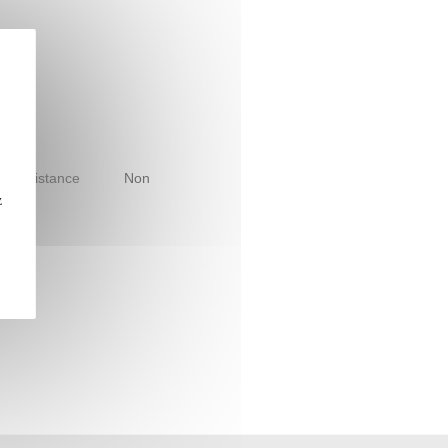
le à distance
Non
z