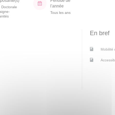
osante(s)
Période de
l'année
 Doctorale
aigne-
Tous les ans
nités
En bref
Mobilité
Accessib