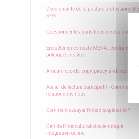
Décolonialité de la posture professionnell
SHS
Questionner les transitions écologiques
Enquêter en contexte MENA : contraintes
politiques, réalités
African records, copy, piracy and intertextu
Atelier de lecture participatif - Comment
relationnons-nous
Comment essayer l'interdisciplinarité ?
Défi de l'interculturalité scientifique :
intégration ou inc