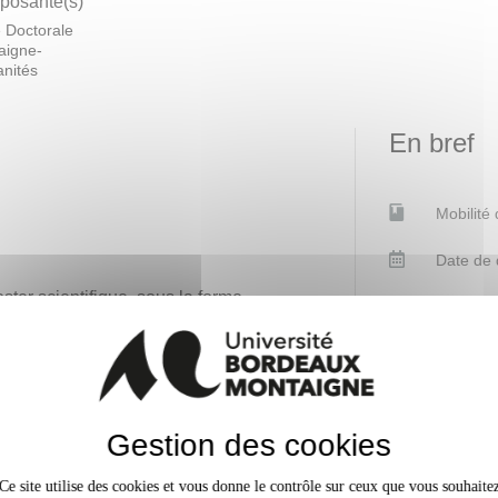
osante(s)
 Doctorale
aigne-
nités
En bref
Mobilité
Date de 
ster scientifique, sous la forme
Plage ho
uyant sur l’analyse critique, et
Accessib
pants réaliseront une esquisse de
Gestion des cookies
Contacts
Ce site utilise des cookies et vous donne le contrôle sur ceux que vous souhaite
1, en revanche il faudra