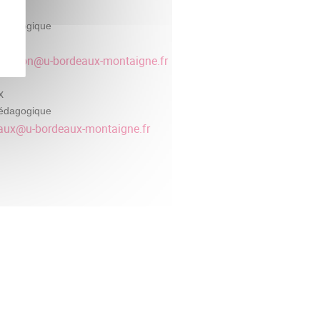
ignon
édagogique
40
llignon
@
u-bordeaux-montaigne.fr
x
édagogique
aux
@
u-bordeaux-montaigne.fr