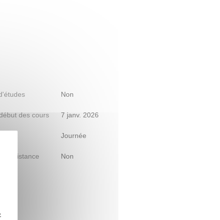
 d'études
Non
début des cours
7 janv. 2026
raire
Journée
le à distance
Non
z