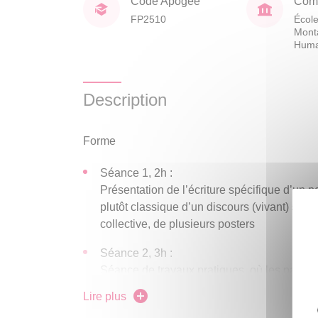
Code Apogée
Comp
FP2510
École
Mont
Huma
Description
Forme
Séance 1, 2h :
Présentation de l’écriture spécifique d’un po
plutôt classique d’un discours (vivant) s’app
collective, de plusieurs posters
Séance 2, 3h :
Séance de travaux pratiques, où les partici
poster scientifique, sur leur sujet de thèse.
Lire plus
NB :
Possibilité de suivre seulement la séance 