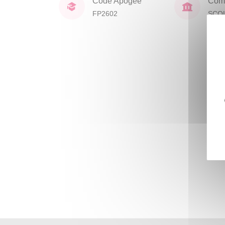
Code Apogée
Comp
FP2602
SCO
DOC