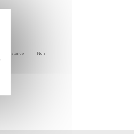
le à distance
Non
z