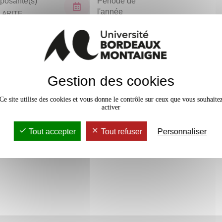
osante(s)
Période de
l'année
LARITE
TORAT (NPU)
Tous les ans
En bref
Gestion des cookies
Accessib
Ce site utilise des cookies et vous donne le contrôle sur ceux que vous souhaite
activer
Tout accepter
Tout refuser
Personnaliser