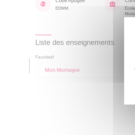
Code Apogée
Comp
EDMM
École
Mont
Huma
Liste des enseignements
Facultatif
Mois Montaigne