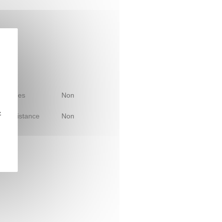
 d'études
Non
z
le à distance
Non