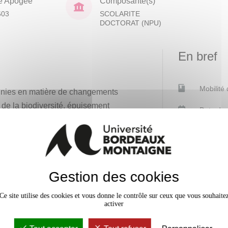
e Apogée
Composante(s)
603
SCOLARITE
DOCTORAT (NPU)
En bref
Mobilité
nnies en matière de changements
 de la biodiversité, épuisement
Date de 
 nécessité de questionnements
Langue(
s défis. Aujourd'hui
d'ensei
ogiques, énergétiques, etc.), ces
relations entre sociétés humaines
Plage ho
Gestion des cookies
re la diversité dans l'espace et
Effectif
ctuels.
Ce site utilise des cookies et vous donne le contrôle sur ceux que vous souhaite
activer
flexion critique autour des enjeux