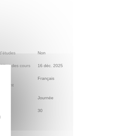
 d'études
Non
début des cours
16 déc. 2025
s)
Français
gnement
raire
Journée
30
z