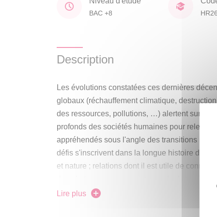
Niveau d'étude
Cod
BAC +8
HR2
Description
Les évolutions constatées ces dernières déce
globaux (réchauffement climatique, destruction
des ressources, pollutions, …) alertent sur la
profonds des sociétés humaines pour relever ce
appréhendés sous l'angle des transitions (écol
défis s'inscrivent dans la longue histoire des 
et nature ; relations dont il est utile de connait
dans le temps pour en comprendre les enjeux a
Lire plus
Dans le cadre de la formation doctorale, une ré