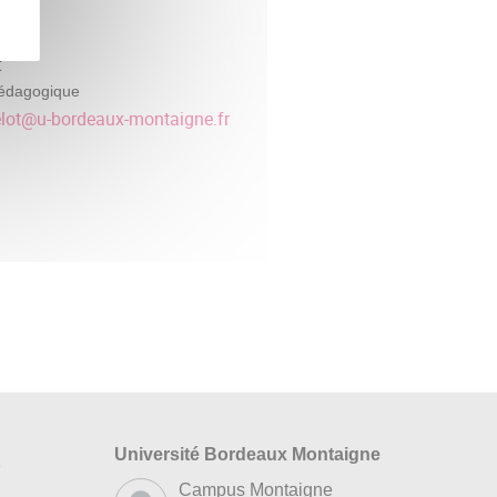
t
édagogique
lot
@
u-bordeaux-montaigne.fr
Université Bordeaux Montaigne
s
Campus Montaigne