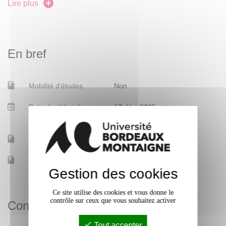
la visibilité sur le Web de ses travaux passés et à venir.
Lire plus
En bref
Mobilité d'études
Non
Date de début des
17 déc. 2025
cours
Accessible à distance
Non
Effectif
15
Gestion des cookies
Ce site utilise des cookies et vous donne le
contrôle sur ceux que vous souhaitez activer
Contacts
Tout accepter