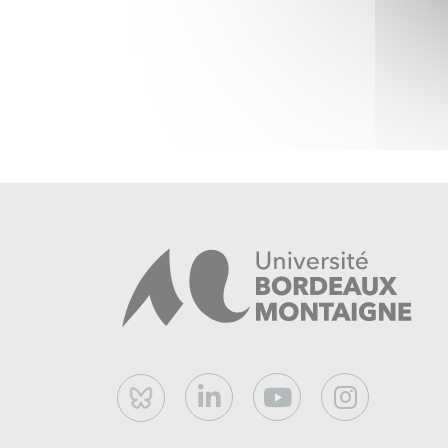
contemporaine dans les mécanismes de reprod
systémiques dans sa capacité (ou pas) à inscrir
dans la mémoire collective.
Bluesky