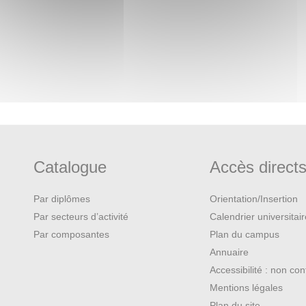
uction de violences
e l’événement/le fait historique
Catalogue
Accès direct
Par diplômes
Orientation/Insertion
Par secteurs d’activité
Calendrier universitai
Par composantes
Plan du campus
Annuaire
Accessibilité : non co
Mentions légales
Plan du site