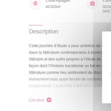
Code Apogée
Comp
ACS2604
SCO
DOC
Description
Cette journée d’étude a pour ambition de ques
dans la littérature contemporaine à travers l’ét
littéraire et des outils propres à l’étude de l’His
façon dont l’Histoire transforme un fait en évé
littérature comme lieu ambivalent de discours d
événement mais aussi terrain de nombreux cont
marginalisés. La journée s’articulera autour de
des formes et des écritures de l'événement et 
des communautés de sens et des processus de 
Lire plus
alternatifs. Il s’agira donc de réfléchir ensemble 