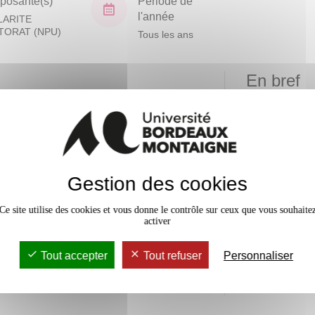
osante(s)
Période de
l'année
LARITE
TORAT (NPU)
Tous les ans
En bref
Mobilité
tionner la place de l’événement
ude conjointe des outils d’analyse
Date de 
toire. En effet, en interrogeant la
Gestion des cookies
Accessib
nement, nous désirons explorer la
ominants sur ce qui fait
Ce site utilise des cookies et vous donne le contrôle sur ceux que vous souhaite
Effectif
activer
re-discours et récits
ux axes principaux : l’analyse
Tout accepter
Tout refuser
Personnaliser
du contre-événement, et l'étude
légitimation des récits
à l’inscription de la littérature