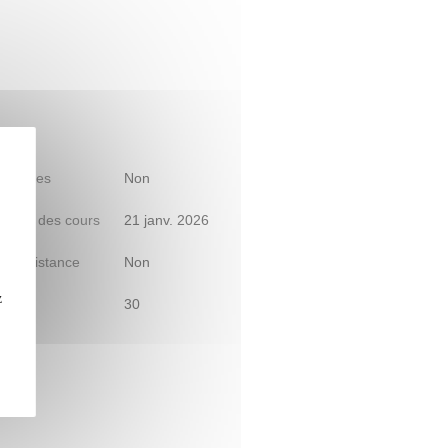
 d'études
Non
début des cours
21 janv. 2026
le à distance
Non
z
30