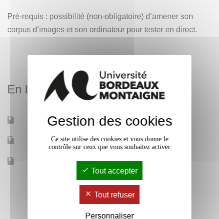
Pré-requis : possibilité (non-obligatoire) d’amener son
corpus d’images et son ordinateur pour tester en direct.
En bref
Gestion des cookies
Mobilité d'études
Non
Ce site utilise des cookies et vous donne le
Accessible à distance
Non
contrôle sur ceux que vous souhaitez activer
Effectif
25
Tout accepter
Tout refuser
Personnaliser