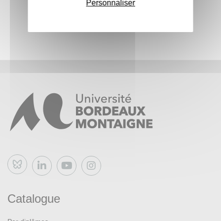
Personnaliser
numéro, appel à communication, publication etc..) et à un
exercice de mise en condition permettant de mieux
appréhender le processus de relecture en double aveugle.
La seconde partie de cette formation sera facultative et
prendra la forme d’un atelier pratique en immersion lors
d’un comité de rédaction des membres de la revue.
Il sera nécessaire d’avoir assisté à la séance 1 pour
participer à la séance 2.
Bluesky
Catalogue