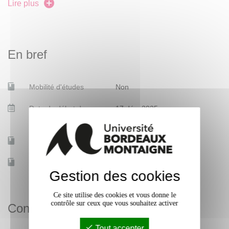
la visibilité sur le Web de ses travaux passés et à venir.
Lire plus
En bref
Mobilité d'études
Non
Date de début des
17 déc. 2025
cours
Accessible à distance
Non
Effectif
15
Gestion des cookies
Ce site utilise des cookies et vous donne le
contrôle sur ceux que vous souhaitez activer
Contacts
Tout accepter