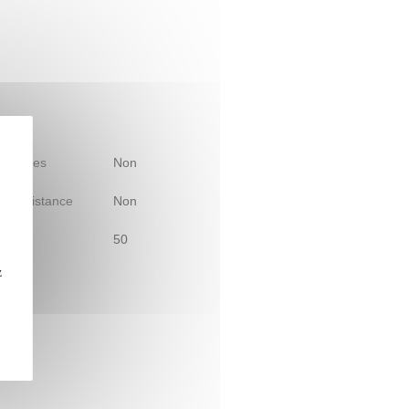
 d'études
Non
le à distance
Non
50
z