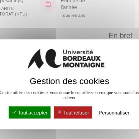
osante(s)
Période de
l'année
LARITE
TORAT (NPU)
Tous les ans
En bref
Mobilité
ole Doctorale Montaigne
numéros de la revue se composent
Accessib
embres de la communauté
Gestion des cookies
Effectif
orants. Le comité rédactionnel,
 compose aussi bien de doctorants
Ce site utilise des cookies et vous donne le contrôle sur ceux que vous souhaite
activer
emble au suivi et à la
mérique, en accès libre sur le
Tout accepter
Tout refuser
Personnaliser
ortail OpenEdition.
qu’aux étudiants de Master. La