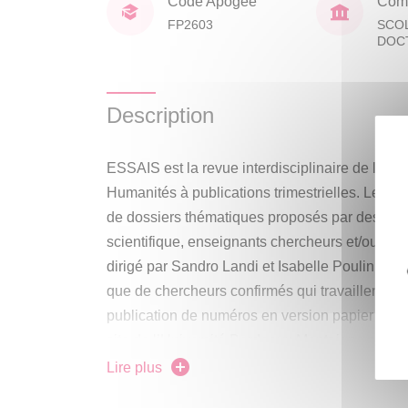
Code Apogée
Comp
FP2603
SCO
DOC
Description
ESSAIS est la revue interdisciplinaire de l’Éc
Humanités à publications trimestrielles. Les 
de dossiers thématiques proposés par des m
scientifique, enseignants chercheurs et/ou doct
dirigé par Sandro Landi et Isabelle Poulin, se
que de chercheurs confirmés qui travaillent ens
publication de numéros en version papier et nu
site de l’Université Bordeaux Montaigne et le p
Lire plus
Cette formation s’adresse tant aux doctorants 