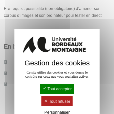
Pré-requis : possibilité (non-obligatoire) d’amener son
corpus d’images et son ordinateur pour tester en direct.
En bref
Gestion des cookies
Mobilité d'études
Non
Ce site utilise des cookies et vous donne le
Accessible à distance
Non
contrôle sur ceux que vous souhaitez activer
Effectif
25
Tout accepter
Tout refuser
Personnaliser