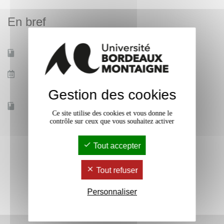
de procédures et de plans de formation, sous l’égide de
En bref
référent.e.s dont une partie des missions et de sensibiliser
et former les doctorant.e.s à ces enjeux.
Mobilité d'études
Non
Date de début des
1 sept. 2024
cours
Gestion des cookies
Accessible à distance
Oui
Ce site utilise des cookies et vous donne le
contrôle sur ceux que vous souhaitez activer
Tout accepter
Tout refuser
Personnaliser