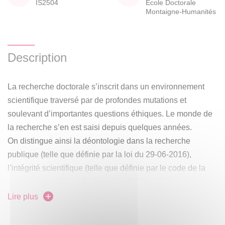
IS2504
École Doctorale
Montaigne-Humanités
Description
La recherche doctorale s’inscrit dans un environnement
scientifique traversé par de profondes mutations et
soulevant d’importantes questions éthiques. Le monde de
la recherche s’en est saisi depuis quelques années.
On distingue ainsi la déontologie dans la recherche
publique (telle que définie par la loi du 29-06-2016),
l’intégrité scientifique (telle que définie par le code de la
recherche modifié le 3 décembre 2021) et l’éthique de la
recherche.
Lire plus
Les universités et organismes de recherche, à l’invitation
de leurs tutelles respectives et du législateur, se sont dotés