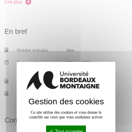
la visibilité sur le Web de ses travaux passés et à venir.
Lire plus
En bref
Mobilité d'études
Non
Date de début des
17 déc. 2025
cours
Accessible à distance
Non
Effectif
15
Gestion des cookies
Ce site utilise des cookies et vous donne le
contrôle sur ceux que vous souhaitez activer
Contacts
Tout accepter