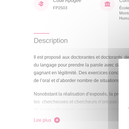
Code Apogée
Comp
FP2503
École
Mont
Huma
Description
Il est proposé aux doctorantes et doctorants d
du langage pour prendre la parole avec davant
gagnant en légitimité. Des exercices concrets p
de l’oral et d’aborder nombre de situations liée
Nonobstant la réalisation d’exposés, la présent
les chercheuses et chercheurs n’ont pas l’habi
de la prise de parole, exprimant leur potentiel.
Lire plus
Aux côtés de la comédienne Cécile Delacherie, 