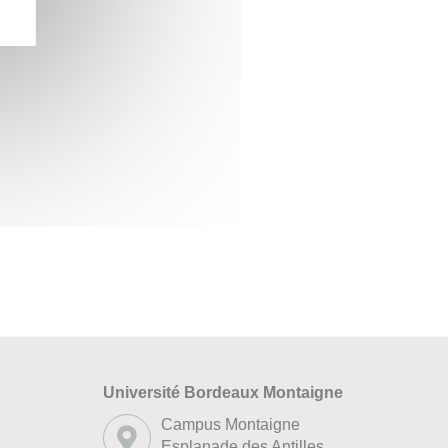
Université Bordeaux Montaigne
s
Campus Montaigne
Esplanade des Antilles