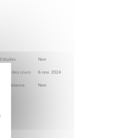
 d'études
Non
début des cours
6 nov. 2024
le à distance
Non
z