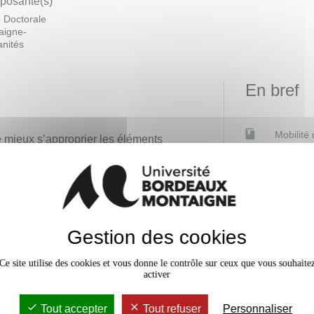
osante(s)
 Doctorale
aigne-
nités
En bref
Mobilité
e mieux s’approprier les éléments
age de confiance en soi, tout en
Date de 
ermettent d’écrire à destination
Accessib
s à la prise de parole.
ation de travaux universitaires,
Gestion des cookies
tude d’un usage libre et légitime
Ce site utilise des cookies et vous donne le contrôle sur ceux que vous souhaite
activer
les participantes et participants
Tout accepter
Tout refuser
Personnaliser