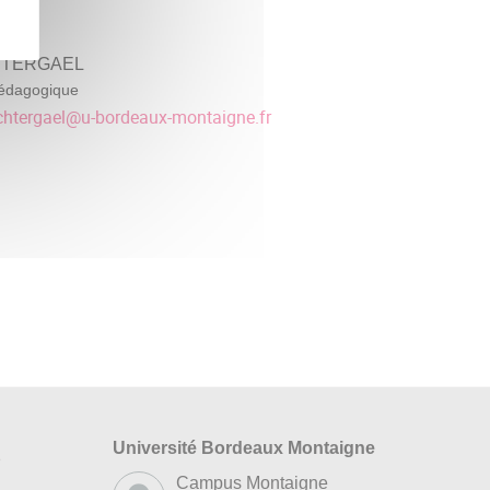
HTERGAEL
édagogique
htergael
@
u-bordeaux-montaigne.fr
Université Bordeaux Montaigne
s
Campus Montaigne