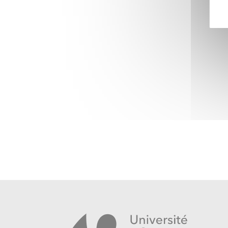
pas une dimension créative, bien au contraire.
développerons des stratégies d’écriture utiles 
demandées dans le portfolio, tout en essayan
développer une expertise rédactionnelle tout-terr
combiner le plaisir de la recherche et de l’écri
l’écriture de la thèse que des articles scienti
procédures de réponses d’appel à contribution