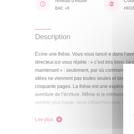
Niveau d'étude
Cod
BAC +8
HR2
Description
Écrire une thèse. Vous vous lancé·e dans l’ave
directeur.ice vous répète : « c’est très bien, ce p
maintenant » : seulement, par où commencer? 
idées ne viennent pas toutes seules et bien so
cinquante pages. La thèse est une expérience 
aventure de l’écriture. Même si le mémoire a s
semble plus haute, voire infranchissable cette f
mémoire », au sens littéral de « récit d’une rec
titre, bien des formes. L’essentiel est de trouve
Lire plus
voix et les savoirs que l’on veut porter jusqu’à