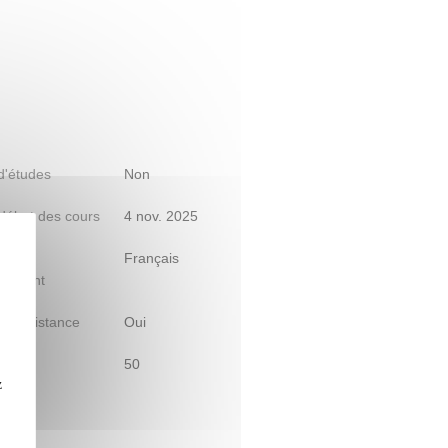
 d'études
Non
début des cours
4 nov. 2025
s)
Français
gnement
le à distance
Oui
50
z