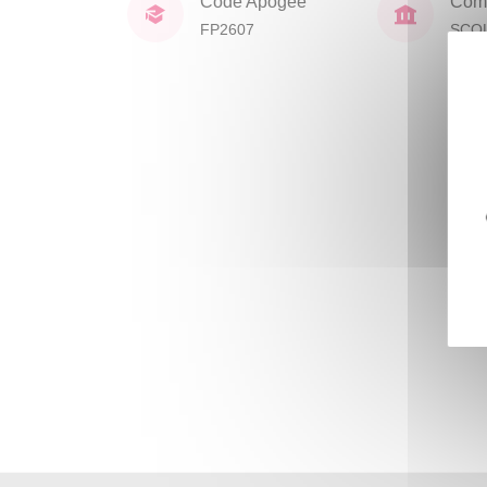
Code Apogée
Comp
FP2607
SCO
DOC