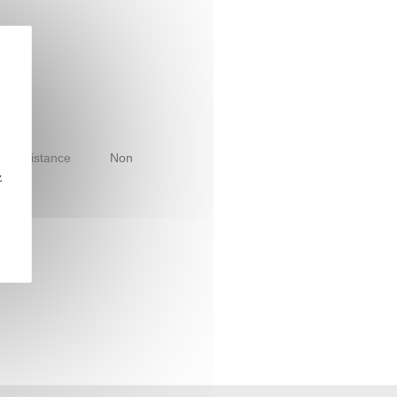
le à distance
Non
z