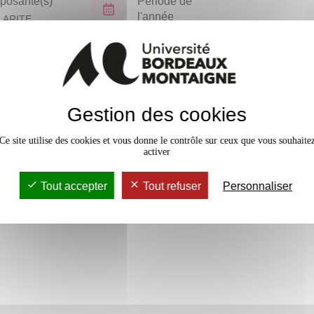
osante(s)
Période de
l'année
LARITE
TORAT (NPU)
Tous les ans
En bref
Gestion des cookies
Accessib
Ce site utilise des cookies et vous donne le contrôle sur ceux que vous souhaite
activer
Tout accepter
Tout refuser
Personnaliser