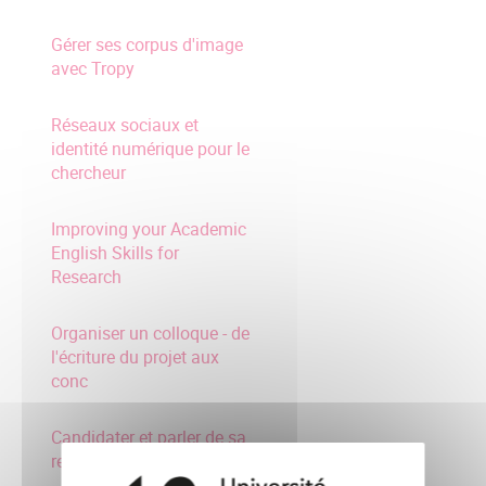
Gérer ses corpus d'image
avec Tropy
Réseaux sociaux et
identité numérique pour le
chercheur
Improving your Academic
English Skills for
Research
Organiser un colloque - de
l'écriture du projet aux
conc
Candidater et parler de sa
recherche en anglais :