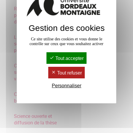
Réaliser des supports de
présentations sous forme
de slides
Gestion des cookies
La photographie
Ce site utilise des cookies et vous donne le
scientifique : enjeux,
contrôle sur ceux que vous souhaitez activer
pratiques et méthodes
Tout accepter
Concevoir une exposition
sur Kakemono pour
Tout refuser
valoriser la rech
Personnaliser
Création sites web &
blogs de cjhercheurs
Science ouverte et
diffusion de la thèse