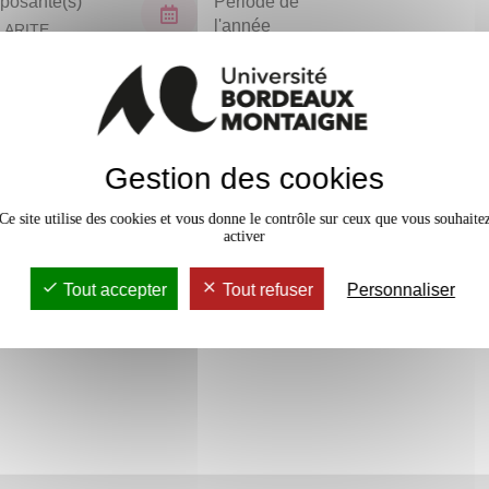
osante(s)
Période de
l'année
LARITE
TORAT (NPU)
Tous les ans
En bref
Gestion des cookies
Accessib
Ce site utilise des cookies et vous donne le contrôle sur ceux que vous souhaite
activer
Tout accepter
Tout refuser
Personnaliser