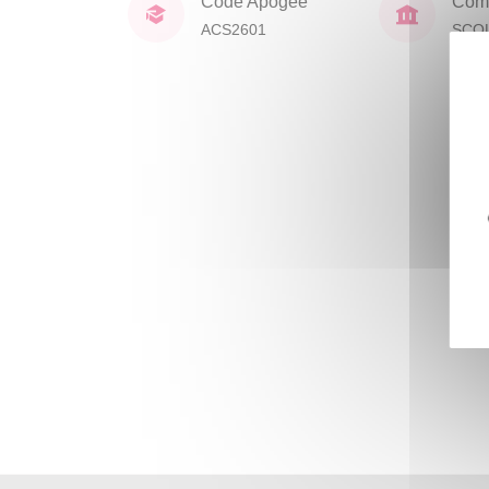
Code Apogée
Comp
ACS2601
SCO
DOC