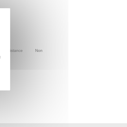
le à distance
Non
z